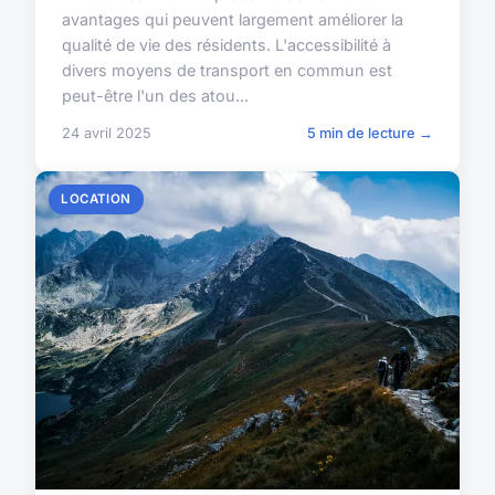
avantages qui peuvent largement améliorer la
qualité de vie des résidents. L'accessibilité à
divers moyens de transport en commun est
peut-être l'un des atou...
24 avril 2025
5 min de lecture →
LOCATION