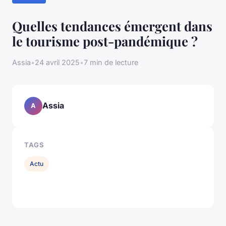
Quelles tendances émergent dans
le tourisme post-pandémique ?
Assia
•
24 avril 2025
•
7 min de lecture
Assia
A
TAGS
Actu